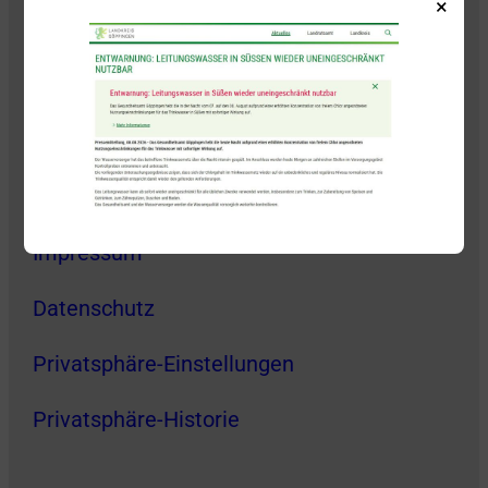
×
Folge uns auch gerne auf Social Media!
Kontakt
Impressum
Datenschutz
Privatsphäre-Einstellungen
Privatsphäre-Historie