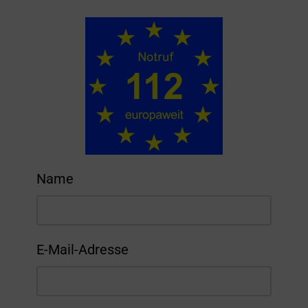
Name
Bitte lasse dieses Feld leer.
E-Mail-Adresse