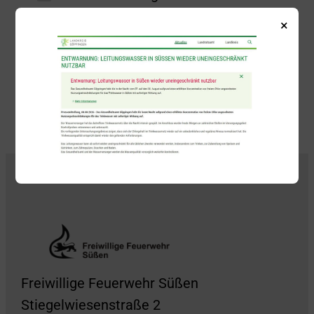
Datenverarbeitung gemäß der
×
Datenschutzerklärung.
Freiwillige Feuerwehr Süßen
Stiegelwiesenstraße 2