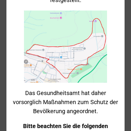
02.02.2024 –
Hilfeleistung –
Hornwiesenstraße
Einsatznummer
2024-10
Freitag, 2.
Datum
Februar 2024
Uhrzeit
20:37 Uhr
Das Gesundheitsamt hat daher
vorsorglich Maßnahmen zum Schutz der
Einsatzstichwort
Hilfeleistung 1
Bevölkerung angeordnet.
Einsatzort
Hornwiesenstraße
Bitte beachten Sie die folgenden