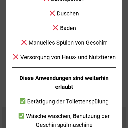
dringenden Türöffnung in die
Duschen
Hornwiesenstraße alarmiert. Dort sollte
eine ältere Person in der Wohnung nicht
Baden
auf Klingeln, Klopfen und Zurufe reagieren.
Kurz bevor die Einsatzkräfte den Zugang
Manuelles Spülen von Geschirr
schafften, erwachte der Wohnungsinhaber
Versorgung von Haus- und Nutztieren
dann doch und öffnete die Tür von Innen.
Zurück
Alle Beiträge anzeigen
Weiter
Diese Anwendungen sind weiterhin
erlaubt
Betätigung der Toilettenspülung
Wäsche waschen, Benutzung der
Geschirrspülmaschine