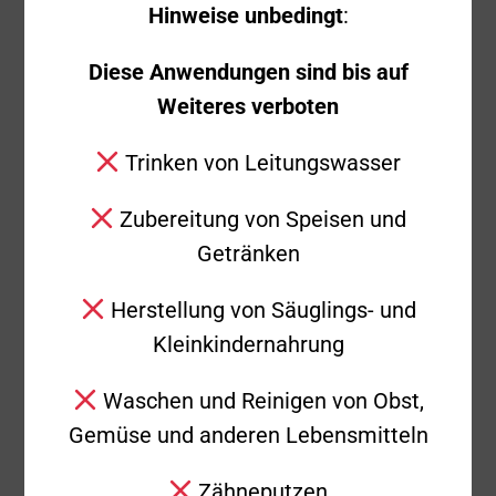
Ausgerückte Fahrzeuge
KdoW, LF 16/20
Hinweise unbedingt
:
Ausgerückte
9
Diese Anwendungen sind bis auf
Einsatzkräfte
Weiteres verboten
Kräfte in Bereitschaft
3
Trinken von Leitungswasser
Weitere
Rettungsdienst: Notarzt,
Zubereitung von Speisen und
Einsatzkräfte
Rettungswagen
Getränken
Polizei
Herstellung von Säuglings- und
Kleinkindernahrung
Einsatzende
21:06 Uhr
Waschen und Reinigen von Obst,
Einsatzbericht
Gemüse und anderen Lebensmitteln
Am Freitagabend wurde die Freiwillige
Feuerwehr Süßen 20:37 Uhr zu einer
Zähneputzen