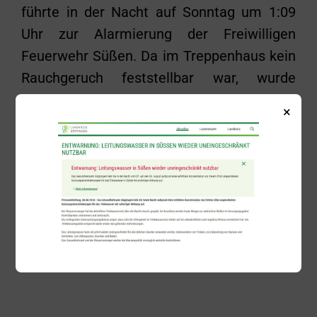
führte in der Nacht auf Sonntag um 1:09
Uhr zur Alarmierung der Freiwilligen
Feuerwehr Süßen. Da im Treppenhaus kein
Rauchgeruch feststellbar war, wurde
entschieden die Türe nicht gewaltsam zu
×
öffnen, sondern über die Drehleiter und ein
gekipptes Fenster einen Zugang zu
schaffen. Bei der Kontrolle der Wohnung
konnte kein Auslösegrund festgestellt
werden.
Zurück
Alle Beiträge anzeigen
Weiter