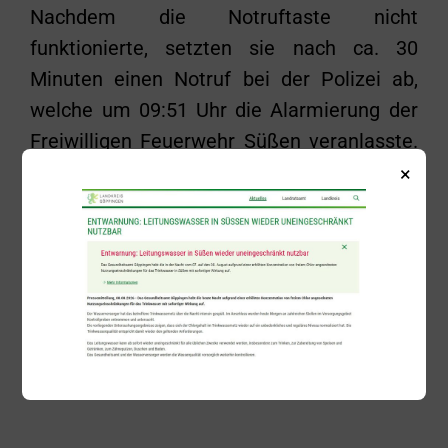
Nachdem die Notruftaste nicht
funktionierte, setzten sie nach ca. 30
Minuten einen Notruf bei der Polizei ab,
welche um 09:51 Uhr die Alarmierung der
Freiwilligen Feuerwehr Süßen veranlasste.
Etwa fünf Minuten nach dem Eintreffen der
×
Feuerwehr konnten die beiden Damen
unversehrt aus ihrer misslichen Lage
befreit werden. Der Aufzug wurde
anschließend außer Betrieb genommen
und die Gebäudeverwaltung informiert.
Zurück
Alle Beiträge anzeigen
Weiter