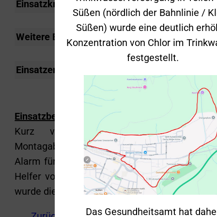
Einsatzkräfte
Süßen (nördlich der Bahnlinie / Kl
Süßen) wurde eine deutlich erhö
Weitere Einsatzkräfte
Rettungsdienst: 1 R
Konzentration von Chlor im Trinkw
festgestellt.
Einsatzende
19:52 Uhr
Einsatzbericht
Kurz vor dem Übungsdienst am
Montagabend erfolgte gegen 19:40 Uhr ein
Alarm für einen Feuerwehrangehörigen als
Helfer vor Ort. Mit dem Kommandowagen
wurde dieser an den Einsatzort gefahren.
Das Gesundheitsamt hat dahe
Zurück
Alle Beiträge anzeigen
Weiter