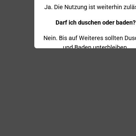
Ja. Die Nutzung ist weiterhin zulä
Darf ich duschen oder baden?
Nein. Bis auf Weiteres sollten Du
und Baden unterbleiben.
Was ist mit Haustieren?
Auch Haus- und Nutztiere sollten 
Wasser aus der öffentlichen
Trinkwasserversorgung erhalte
Wie lange gelten die Einschränku
Die Einschränkungen gelten bis 