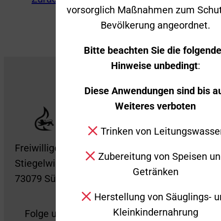
vorsorglich Maßnahmen zum Schut
Bevölkerung angeordnet.
Bitte beachten Sie die folgend
Hinweise unbedingt
:
Diese Anwendungen sind bis a
Weiteres verboten
Trinken von Leitungswasse
Freiwillige Feuerwehr Süßen
Zubereitung von Speisen u
Stiegelwiesenstraße 2
Getränken
73079 Süßen
Herstellung von Säuglings- 
Kleinkindernahrung
Folge uns auch gerne auf Social Media!