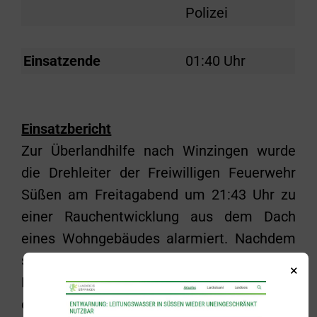
Polizei
Einsatzende
01:40 Uhr
Einsatzbericht
Zur Überlandhilfe nach Winzingen wurde
die Drehleiter der Freiwilligen Feuerwehr
Süßen am Freitagabend um 21:43 Uhr zu
einer Rauchentwicklung aus dem Dach
eines Wohngebäudes alarmiert. Nachdem
sich bis zum Eintreffen des Donzdorfer
×
Einsatzleiters ein offener Dachstuhlbrand
entwickelt hatte, wurde zusätzlich ein