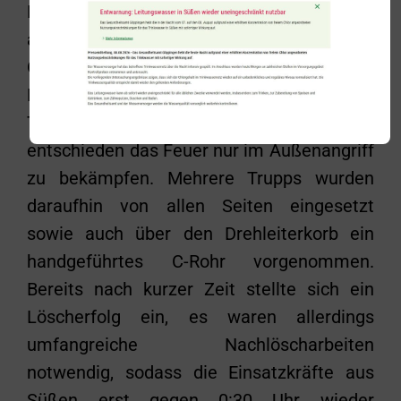
Löschgruppenfahrzeug aus Süßen
alarmiert, um genügend Einsatzkräfte vor
Ort zu haben. Da gesichert war, dass keine
Personen im Gebäude sind und bereits
Teile des Daches eingestürzt waren, wurde
entschieden das Feuer nur im Außenangriff
zu bekämpfen. Mehrere Trupps wurden
daraufhin von allen Seiten eingesetzt
sowie auch über den Drehleiterkorb ein
handgeführtes C-Rohr vorgenommen.
Bereits nach kurzer Zeit stellte sich ein
Löscherfolg ein, es waren allerdings
umfangreiche Nachlöscharbeiten
notwendig, sodass die Einsatzkräfte aus
Süßen erst gegen 0:30 Uhr wieder