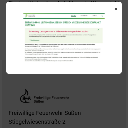
Bindemittel auf und stellten ein Warnschild
×
auf.
Zurück
Alle Beiträge anzeigen
Weiter
Freiwillige Feuerwehr Süßen
Stiegelwiesenstraße 2