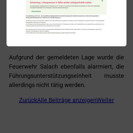
auszugehen war, dass es sich nicht um ein
Brandereignis handelt, wurden die
Räumlichkeiten von einem Trupp
abgesucht und anschließend mit einem
Lüfter vom Rauch befreit.
Aufgrund der gemeldeten Lage wurde die
Feuerwehr Salach ebenfalls alarmiert, die
Führungsunterstützungseinheit musste
allerdings nicht tätig werden.
Zurück
Alle Beiträge anzeigen
Weiter