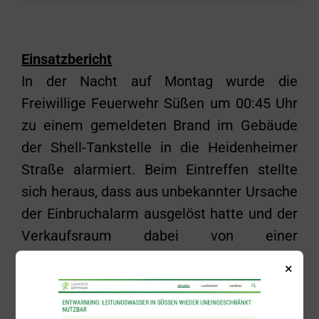
Einsatzbericht
In der Nacht auf Montag wurde die
Freiwillige Feuerwehr Süßen um 00:45 Uhr
zu einem gemeldeten Brand im Gebäude
der Shell-Tankstelle in die Heidenheimer
Straße alarmiert. Beim Eintreffen stellte
sich heraus, dass aus unbekannter Ursache
der Einbruchalarm ausgelöst hatte und der
Verkaufsraum dabei von einer
Nebelmaschine eingenebelt wurde.
×
Auch wenn nach der Erkundung davon