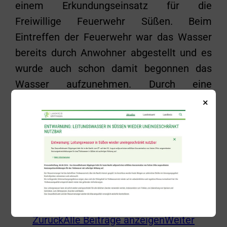
einem Erkundungseinsatz für die
Freiwillige Feuerwehr Süßen. Beim
Eintreffen der Feuerwehr war das Wasser
bereits durch Anwohner abgestellt und es
wurde auch schon damit begonnen das
Wasser aufzunehmen. Durch eine
Revisionsöffnung in der Zwischendecke
×
wurde festgestellt, dass es sich um einen
Defekt an einer Rohrleitung handelte. Da
nur noch geringe Mengen Wasser
austraten und somit keine weitere Gefahr
bestand, wurden die Anwesenden an einen
Sanitärbetrieb verwiesen.
Zurück
Alle Beiträge anzeigen
Weiter