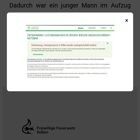
Dadurch war ein junger Mann im Aufzug
gefangen. Zu dessen Befreiung wurde um
×
16:31 Uhr die Freiwillige Feuerwehr Süßen
alarmiert.
Zurück
Alle Beiträge anzeigen
Weiter