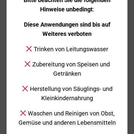
Hinweise unbedingt
:
Ausgerückte Fahrzeuge
KdoW, HLF 10
Ausgerückte
Diese Anwendungen sind bis auf
9
Einsatzkräfte
Weiteres verboten
Kräfte in Bereitschaft
4
Trinken von Leitungswasser
Weitere Einsatzkräfte
Polizei
Zubereitung von Speisen und
Getränken
Einsatzende
17:03 Uhr
Herstellung von Säuglings- und
Kleinkindernahrung
Einsatzbericht
Waschen und Reinigen von Obst,
Am Sonntagnachmittag bemerkte ein
Gemüse und anderen Lebensmitteln
Anwohner in der Greinerstraße, dass am