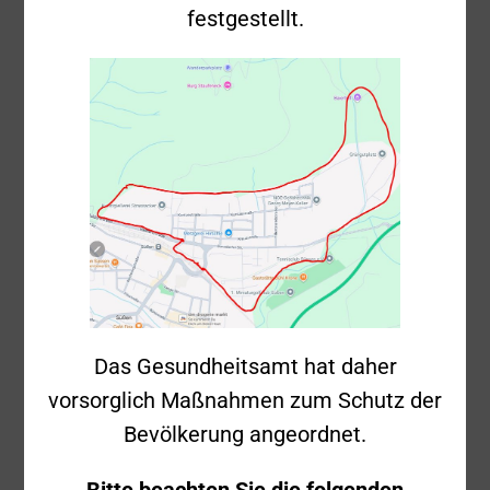
festgestellt.
09.03.2025 –
Brand – Filsbogen
Einsatznummer
2025-26
Sonntag, 9. März
Datum
2025
Uhrzeit
16:30 Uhr
Das Gesundheitsamt hat daher
Einsatzstichwort
Brand 1
vorsorglich Maßnahmen zum Schutz der
Uferböschung
Bevölkerung angeordnet.
Einsatzort
am Filsbogen
Bitte beachten Sie die folgenden