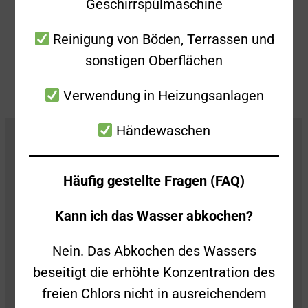
mehr ausfindig gemacht werden.
Geschirrspülmaschine
Zurück
Alle Beiträge anzeigen
Weiter
Reinigung von Böden, Terrassen und
sonstigen Oberflächen
Verwendung in Heizungsanlagen
Händewaschen
Häufig gestellte Fragen (FAQ)
Kann ich das Wasser abkochen?
Freiwillige Feuerwehr Süßen
Nein. Das Abkochen des Wassers
Stiegelwiesenstraße 2
beseitigt die erhöhte Konzentration des
73079 Süßen
freien Chlors nicht in ausreichendem