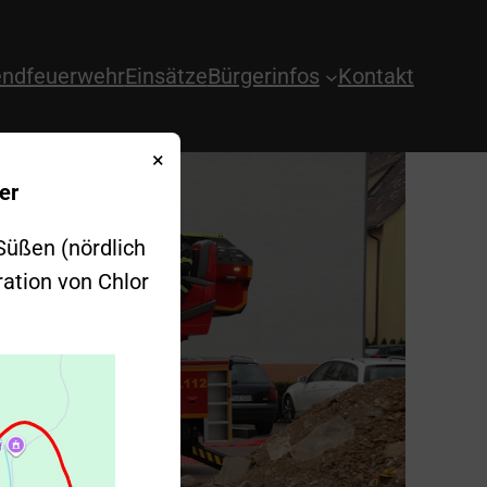
ndfeuerwehr
Einsätze
Bürgerinfos
Kontakt
×
er
Süßen (nördlich
ration von Chlor