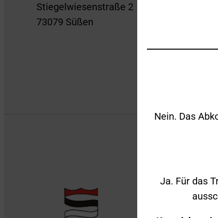
Stiegelwiesenstraße 2
73079 Süßen
Nein. Das Abko
Ja. Für das T
aussc