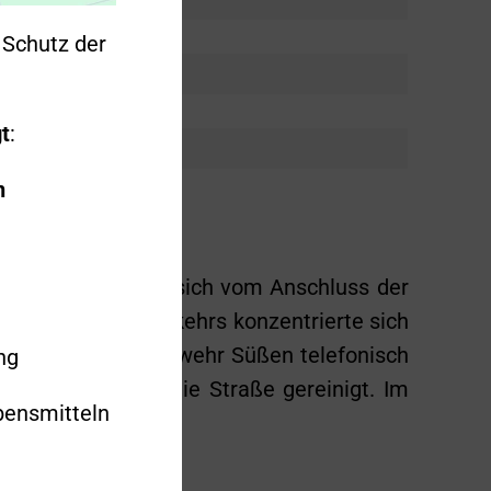
Schutz der
t
:
n
e. Die Ölspur zog sich vom Anschluss der
ich des Kreisverkehrs konzentrierte sich
 Freiwillige Feuerwehr Süßen telefonisch
ng
hließend wurde die Straße gereinigt. Im
bensmitteln