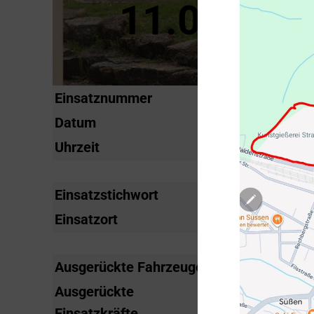
11.04.2015
Einsatznummer
2015-15
Datum
Samstag, 11. A
Uhrzeit
18:08 Uhr
Einsatzstichwort
Ölspur Ö1
Einsatzort
Schlater Straß
Ausgerückte Fahrzeuge
KdoW, GW-L, T
Ausgerückte
5
Einsatzkräfte