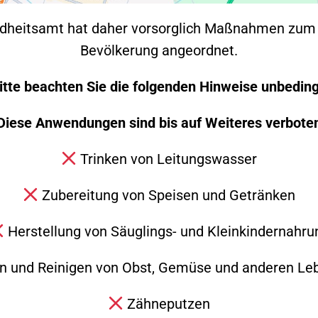
dheitsamt hat daher vorsorglich Maßnahmen zum 
Bevölkerung angeordnet.
itte beachten Sie die folgenden Hinweise unbeding
Diese Anwendungen sind bis auf Weiteres verbote
Trinken von Leitungswasser
in VW Golf Öl und verschmutzte dadurch die Straß
Zubereitung von Speisen und Getränken
raße bis zum Kreisverkehr am Ortseingang. Im Bere
uf aufmerksam wurden und kurz nach 18:00 Uhr die
Herstellung von Säuglings- und Kleinkindernahru
hr wurde mit Ölbindemittel aufgenommen und ansc
 und Reinigen von Obst, Gemüse und anderen Le
childer aufgestellt.
Zähneputzen