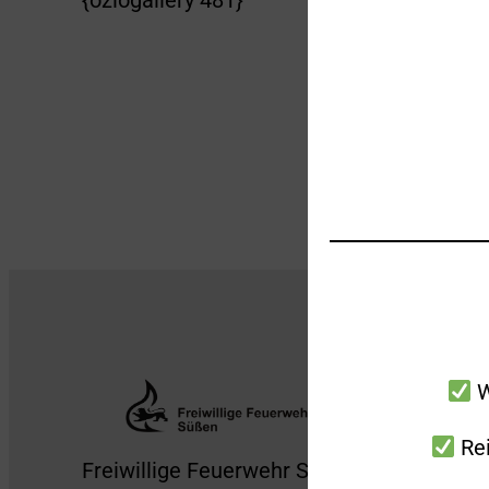
{oziogallery 481}
W
Rei
Freiwillige Feuerwehr Süßen