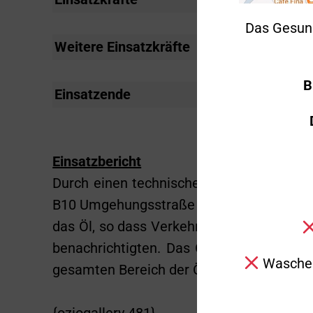
Das Gesun
Weitere Einsatzkräfte
Polizei
B
Einsatzende
19:22 Uhr
Einsatzbericht
Durch einen technischen Defekt verlor e
B10 Umgehungsstraße auf die Schlater St
das Öl, so dass Verkehrsteilnehmer dara
benachrichtigten. Das Öl im Kreisverke
Waschen
gesamten Bereich der Ölspur wurden Warns