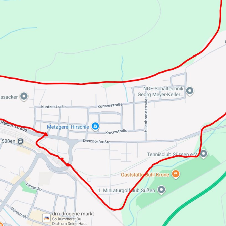
 – Ölspur – Schl
pril 2015
e
LF 16/25