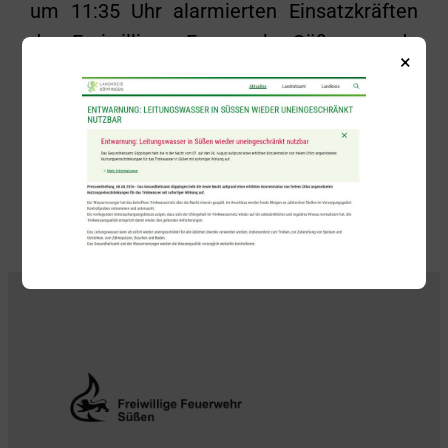
um 11:35 Uhr alarmierten Einsatzkräften
der Freiwilligen Feuerwehr Süßen wurde
×
der betroffene Küchenbereich kontrolliert
und die Anlage wieder zurückgesetzt.
Zurück
Alle Beiträge anzeigen
Weiter