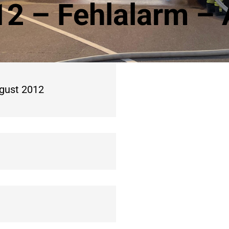
12 – Fehlalarm –
ugust 2012
1