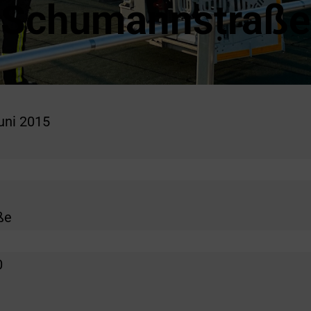
Schumannstraße
uni 2015
ße
0