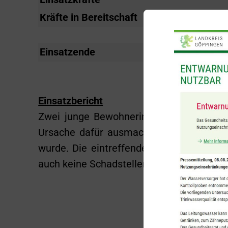
Kräfte in Bereitschaft
3
Einsatzende
22:01 Uhr
Einsatzbericht
Zwei junge Bewohnerinnen einer Wohnu
Ursache dafür ausmachen. Gegen 21:40 U
wurde. Die eintreffenden Einsatzkräfte 
auch keine Schadstellen festgestellt.