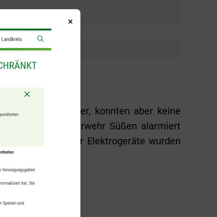
×
uch im Wohnzimmer, konnten aber keine
e Freiwillige Feuerwehr Süßen alarmiert
i der Kontrolle der Elektrogeräte wurden