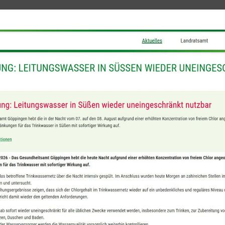
ng in der Schumannstraße bemerkten Brandger
hr wählten sie deshalb den Notruf, woraufhin di
konnten keinen Brandgeruch mehr wahrnehmen; be
Zurück
Alle Beiträge anzeigen
Weiter