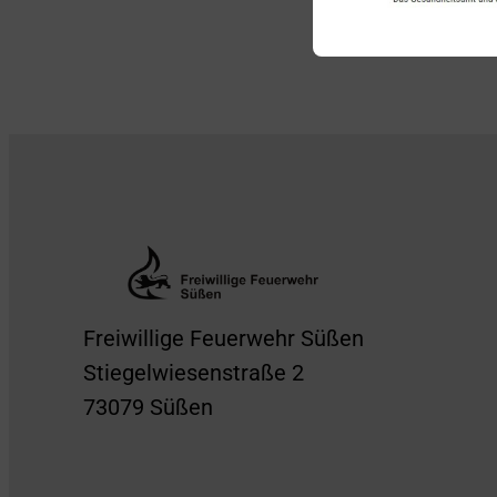
Freiwillige Feuerwehr Süßen
Stiegelwiesenstraße 2
73079 Süßen