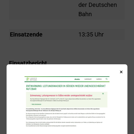
der Deutschen
Bahn
Einsatzende
13:35 Uhr
Einsatzbericht
×
Um 11:25 Uhr wurde die Freiwillige
Feuerwehr Süßen zu einer Hilfeleistung
gerufen; zwischen Süßen und Gingen hatte
sich eine Person von einem Intercity-
Express überrollen lassen. Die Feuerwehr
unterstützte den Notfallmanager der
Deutschen Bahn sowie die Bundespolizei