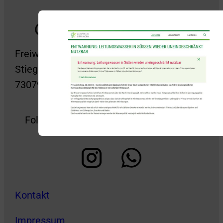
Freiwillige Feuerwehr Süßen
Stiegelwiesenstraße 2
73079 Süßen
Folge uns auch gerne auf Social Media!
Kontakt
Impressum