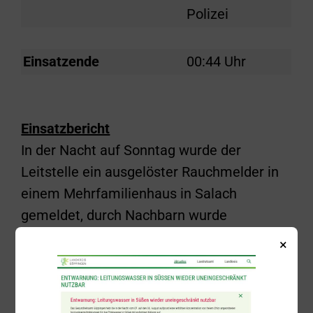
Polizei
Einsatzende
00:44 Uhr
Einsatzbericht
In der Nacht auf Sonntag wurde der
Leitstelle ein ausgelöster Rauchmelder in
einem Mehrfamilienhaus in Salach
gemeldet, durch Nachbarn wurde
außerdem Rauchgeruch wahrgenommen.
×
Daraufhin wurden um 00:29 Uhr neben der
Feuerwehr Salach die Feuerwehr Eislingen
mit der Drehleiter sowie zur