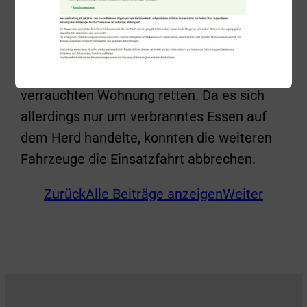
Führungsunterstützung die Freiwillige
Feuerwehr Süßen alarmiert. Die
ersteintreffenden Kräfte aus Salach
konnten eine Person aus der stark
verrauchten Wohnung retten. Da es sich
allerdings nur um verbranntes Essen auf
dem Herd handelte, konnten die weiteren
Fahrzeuge die Einsatzfahrt abbrechen.
Zurück
Alle Beiträge anzeigen
Weiter