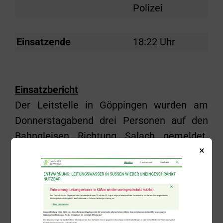
Polizei
Einsatzende
18:22 Uhr
Einsatzbericht
Der Leitstelle in Göppingen wurden am
Donnerstagabend drei Personen auf den
Bahngleisen Richtung Salach gemeldet.
×
Daraufhin wurden um 18:01 Uhr die
Freiwilligen Feuerwehren aus Salach und
Süßen alarmiert. Gleichzeitig wurde die
Sperrung der Strecke veranlasst. An der
Einsatzstelle eingetroffen wurde zwar ein