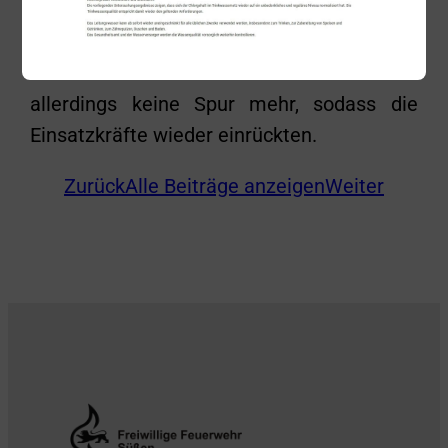
stehender Regionalzug angetroffen, dieser
hatte glücklicherweise aber keinen
Personenkontakt. Von den Kindern war
allerdings keine Spur mehr, sodass die
Einsatzkräfte wieder einrückten.
Zurück
Alle Beiträge anzeigen
Weiter