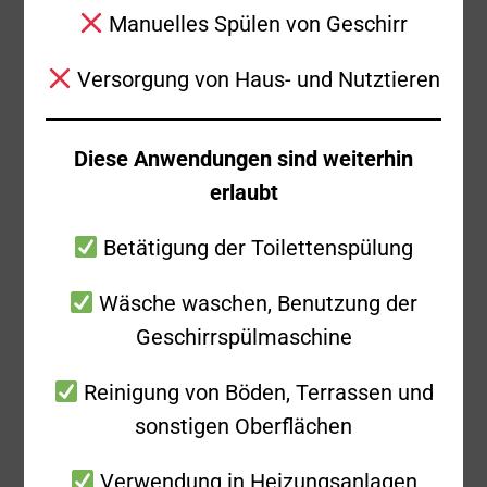
Manuelles Spülen von Geschirr
Einsatzbericht
Versorgung von Haus- und Nutztieren
Zusammen mit den Kameraden der
Feuerwehr Donzdorf wurde die Freiwillige
Diese Anwendungen sind weiterhin
Feuerwehr Süßen am Samstagmorgen um
erlaubt
07:41 Uhr zu einem metallverarbeitenden
Betrieb in die Daimlerstraße nach Donzdorf
Betätigung der Toilettenspülung
alarmiert. Dort wurde ein Brand in der
Produktionshalle gemeldet. Aufgrund
Wäsche waschen, Benutzung der
dieser Meldung rückte neben der Drehleiter
Geschirrspülmaschine
auch gleich ein Löschgruppenfahrzeug aus
Reinigung von Böden, Terrassen und
Süßen ab. Beim Eintreffen der
sonstigen Oberflächen
Einsatzkräfte hatten die Firmenmitarbeiter
eine brennende mobile Absauganlage
Verwendung in Heizungsanlagen