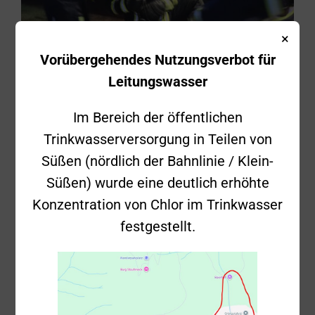
16.03.2019 –
×
Vorübergehendes Nutzungsverbot für
Brand – Donzdorf
Leitungswasser
Im Bereich der öffentlichen
Einsatznummer
2019-17
Trinkwasserversorgung in Teilen von
Samstag, 16.
Süßen (nördlich der Bahnlinie / Klein-
Datum
März 2019
Süßen) wurde eine deutlich erhöhte
Uhrzeit
07:41 Uhr
Konzentration von Chlor im Trinkwasser
festgestellt.
Einsatzstichwort
Brand B4
Donzdorf,
Einsatzort
Daimlerstraße