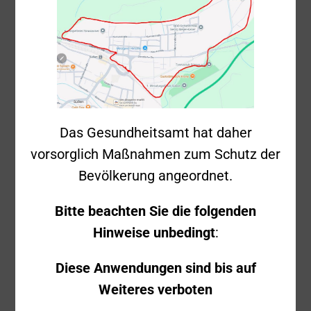
KdoW, LF 16/20,
Ausgerückte Fahrzeuge
DLK 18/12, MTW
Ausgerückte
15
Einsatzkräfte
Kräfte in Bereitschaft
14
Das Gesundheitsamt hat daher
vorsorglich Maßnahmen zum Schutz der
Feuerwehr
Bevölkerung angeordnet.
Donzdorf: KdoW,
Weitere Einsatzkräfte
LF 20/16, TLF
Bitte beachten Sie die folgenden
16/25, MTW
Hinweise unbedingt
:
Feuerwehr
Diese Anwendungen sind bis auf
Dondzorf,
Weiteres verboten
Löschzug