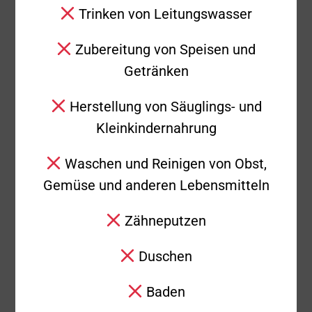
Reichenbach: LF
Trinken von Leitungswasser
8/6
Zubereitung von Speisen und
Feuerwehr
Getränken
Donzdorf,
Löschzug
Herstellung von Säuglings- und
Winzingen: LF 8/6
Kleinkindernahrung
Kreisbrandmeister
Waschen und Reinigen von Obst,
Rettungsdienst:
Gemüse und anderen Lebensmitteln
Rettungswagen,
LNA, EvD, FvD
Zähneputzen
Polizei
Duschen
Einsatzende
08:41 Uhr
Baden