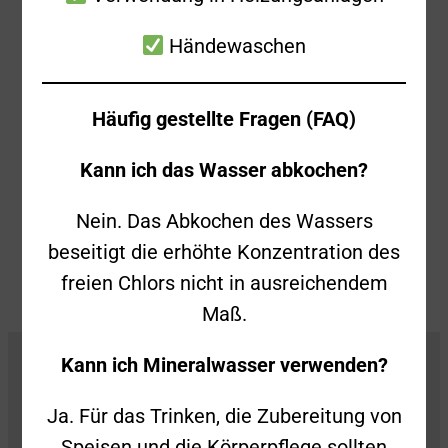
bereits aus der Halle gebracht und den
Brand mit Feuerlöschern eingedämmt.
Händewaschen
Durch die Feuerwehr wurden
Nachlöscharbeiten durchgeführt und die
Häufig gestellte Fragen (FAQ)
Halle mit mehreren Lüftern vom Rauch
befreit.
Kann ich das Wasser abkochen?
Zurück
Alle Beiträge anzeigen
Weiter
Nein. Das Abkochen des Wassers
beseitigt die erhöhte Konzentration des
freien Chlors nicht in ausreichendem
Maß.
Kann ich Mineralwasser verwenden?
Ja. Für das Trinken, die Zubereitung von
Speisen und die Körperpflege sollten