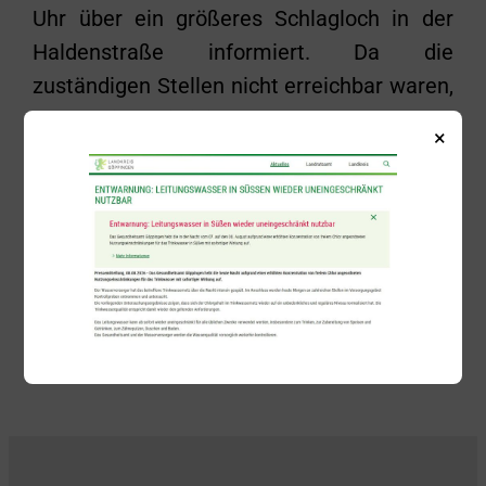
Uhr über ein größeres Schlagloch in der
Haldenstraße informiert. Da die
zuständigen Stellen nicht erreichbar waren,
wurde die Freiwillige Feuerwehr Süßen zur
×
Absicherung der Einsatzstelle
hinzugezogen. Von den Einsatzkräften
wurde am Bauhof Absperrmaterial geladen
und die Gefahrenstelle abgesperrt.
Zurück
Alle Beiträge anzeigen
Weiter