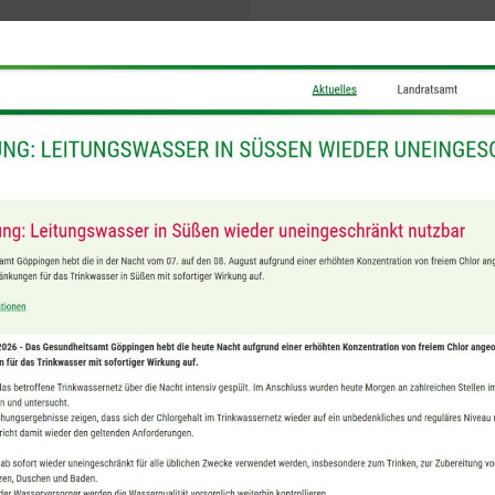
3 hatte der Eigentümer innen neben dem Tor ein
zung schmolzen die Benzinkanister aus Kunststoff
Passant auf dem Weg zur Arbeit bemerkte Rauch u
mit einem C-Rohr, nachdem der Eigentümer das Tor
Zurück
Alle Beiträge anzeigen
Weiter