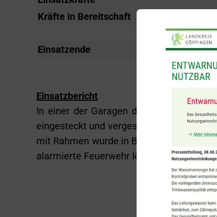
Kräfte in Bereitschaft
22
Einsatzende
05:30 Uhr
Einsatzbericht
In einer der Garagen der Mühlstraße 1-
eingesteckt und vergessen. Durch Überhit
mit Rahmen wurde in Brand gesetzt. Ein 
alarmierte Feuerwehr löschte den Brand 