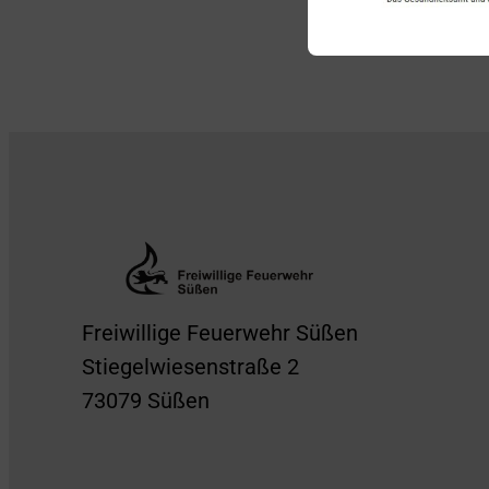
Freiwillige Feuerwehr Süßen
Stiegelwiesenstraße 2
73079 Süßen