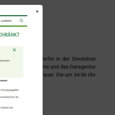
×
en Halogenscheinwerfer in der Steckdose
, auf denen er lagerte und das Garagentor
nd entdeckte das Feuer. Die um 04:56 Uhr
 geöffnet hatte.