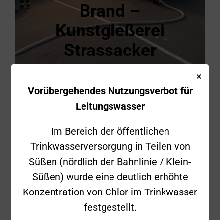
Brand –
Kunstgießerei
Strassacker
×
Einsatznummer
2024-20
Vorübergehendes Nutzungsverbot für
Leitungswasser
Donnerstag, 21.
Datum
März 2023
Im Bereich der öffentlichen
Uhrzeit
22:04 Uhr
Trinkwasserversorgung in Teilen von
Süßen (nördlich der Bahnlinie / Klein-
Einsatzstichwort
Brand 3
Süßen) wurde eine deutlich erhöhte
Staufenecker
Konzentration von Chlor im Trinkwasser
Straße,
festgestellt.
Einsatzort