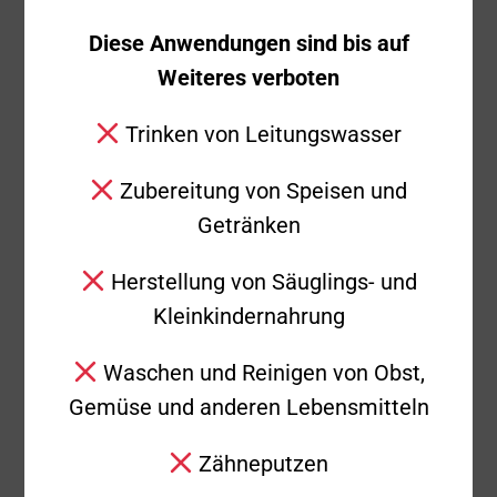
Diese Anwendungen sind bis auf
Einsatzende
00:25 Uhr
Weiteres verboten
Trinken von Leitungswasser
Einsatzbericht
Zubereitung von Speisen und
Die Auslösung der Brandmeldeanlage der
Getränken
Kunstgießerei Strassacker führte am
Donnerstagabend um 22:04 Uhr zur
Herstellung von Säuglings- und
Alarmierung der Freiwilligen Feuerwehr
Kleinkindernahrung
Süßen. Die Erkundung an der Feuerwehr-
Informationszentrale ergab das Auslösen
Waschen und Reinigen von Obst,
eines Melders im Installationsschacht
Gemüse und anderen Lebensmitteln
eines Produktionsgebäudes. Noch bevor
Zähneputzen
dieser Schacht vom ersten Trupp des