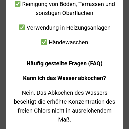
Reinigung von Böden, Terrassen und
absuchen, ohne dass erst eine
sonstigen Oberflächen
Schlauchleitung verlegt werden musste.
Vom Trupp wurde ein Kleinbrand von
Verwendung in Heizungsanlagen
Farben und Lacken auf einem
Händewaschen
Werkstattwagen festgestellt und
abgelöscht.
Häufig gestellte Fragen (FAQ)
Anschließend wurde das 2. OG belüftet und
Kann ich das Wasser abkochen?
die restlichen Gebäudeteile auf eine
eventuelle Rauchausbreitung kontrolliert.
Nein. Das Abkochen des Wassers
Gegen Mitternacht konnte die letzten
beseitigt die erhöhte Konzentration des
Kräfte wieder einrücken.
freien Chlors nicht in ausreichendem
Maß.
Zurück
Alle Beiträge anzeigen
Weiter