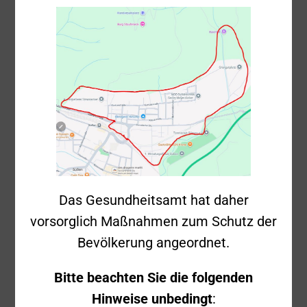
Kunstgießerei
Strassacker
KdoW, LF 16/20,
DLAK 23/12, TLF
Ausgerückte Fahrzeuge
16/25, LF 8,
MTW, GW-L1
Ausgerückte
34
Einsatzkräfte
Das Gesundheitsamt hat daher
Kräfte in Bereitschaft
3
vorsorglich Maßnahmen zum Schutz der
Bevölkerung angeordnet.
Feuerwehr
Weitere Einsatzkräfte
Salach: MTW
Bitte beachten Sie die folgenden
Polizei
Hinweise unbedingt
: