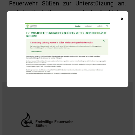
Feuerwehr Süßen zur Unterstützung an.
Auf der Kuchalb musste mit der Drehleiter
×
ein Patient aus dem ersten Obergeschoss
gerettet werden.
Zurück
Alle Beiträge anzeigen
Weiter