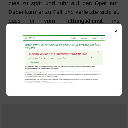
dies zu spät und fuhr auf den Opel auf.
Dabei kam er zu Fall und verletzte sich, so
dass er vom Rettungsdienst ins
Krankenhaus gefahren werden musste. Bei
×
dem Unfall entstand ein Ölfleck, der von
der um 16:25 Uhr alarmierten Freiwilligen
Feuerwehr Süßen aufgenommen wurde.
Zurück
Alle Beiträge anzeigen
Weiter