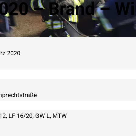
020 – Brand – W
rz 2020
mprechtstraße
2, LF 16/20, GW-L, MTW