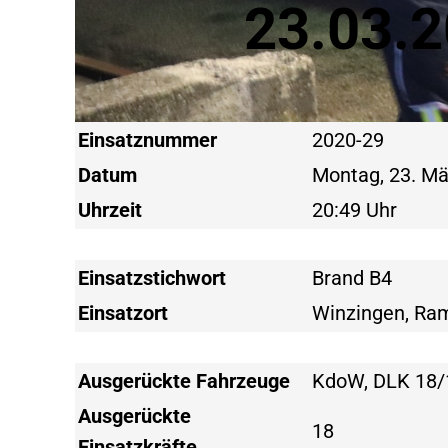
23.03.2
Einsatznummer
2020-29
Datum
Montag, 23. Mä
Uhrzeit
20:49 Uhr
Einsatzstichwort
Brand B4
Einsatzort
Winzingen, Ra
Ausgerückte Fahrzeuge
KdoW, DLK 18/1
Ausgerückte
18
Einsatzkräfte