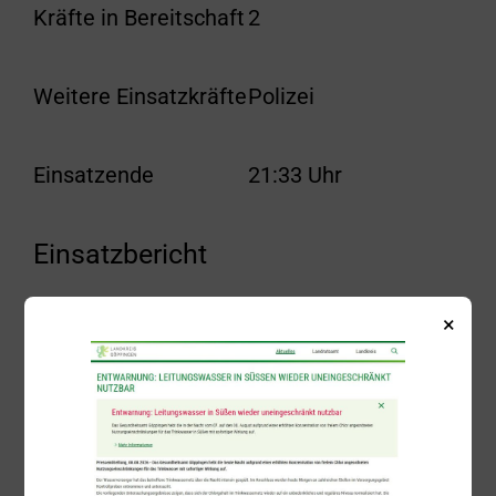
Kräfte in Bereitschaft
2
Weitere Einsatzkräfte
Polizei
Einsatzende
21:33 Uhr
Einsatzbericht
Über die Notfallleitstelle der Bahn wurde
×
am Dienstagabend ein rauchender
Mülleimer am Bahnhof Süßen gemeldet,
woraufhin um 21:07 Uhr die Freiwillige
Feuerwehr Süßen alarmiert wurde. Von den
Einsatzkräften wurde der Kleinbrand mit