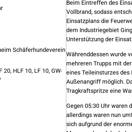
Beim Eintreffen des Eins
hr
Vollbrand, sodass entsc
Einsatzplans die Feuerw
dem Industriegebiet Gin
Unterstützung der Einsat
heim Schäferhundeverein
Währenddessen wurde vo
mehreren Trupps mit de
 20, HLF 10, LF 10, GW-
eines Teileinsturzes des
W
Außenangriff möglich. Da
Tragkraftspritze eine Was
Gegen 05:30 Uhr waren d
allerdings waren nun um
sich aufgrund der enorm