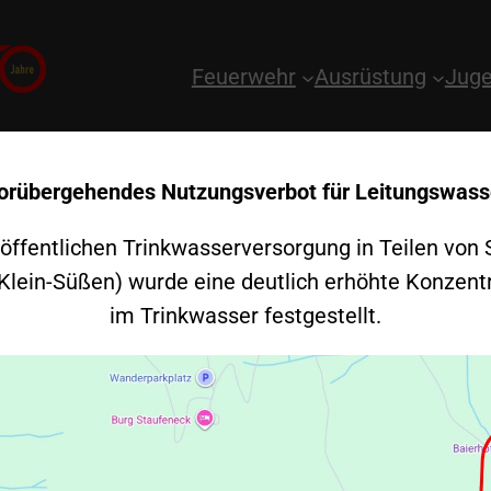
Feuerwehr
Ausrüstung
Juge
orübergehendes Nutzungsverbot für Leitungswass
 öffentlichen Trinkwasserversorgung in Teilen von 
 Klein-Süßen) wurde eine deutlich erhöhte Konzent
im Trinkwasser festgestellt.
015 – Brand – Do