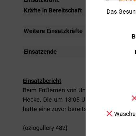
Kräfte in Bereitschaft
12
Das Gesun
Weitere Einsatzkräfte
Polizei
B
Einsatzende
18:25 Uhr
Einsatzbericht
Beim Entfernen von Unkraut mit einem Ga
Hecke. Die um 18:05 Uhr alarmierte Freiw
hatte eine zuvor bereits eingetroffene Pol
Waschen
{oziogallery 482}