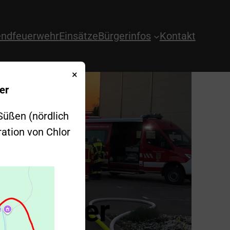
ndfeuerwehr
Einsätze
Bürgerinfos
Kontakt
×
er
Süßen (nördlich
ration von Chlor
nzdorfer