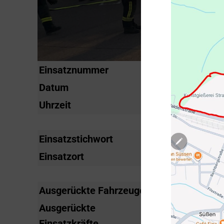
Einsatznummer
2015-17
Datum
Freitag, 24. Apr
Uhrzeit
18:05 Uhr
Einsatzstichwort
Brand B1
Einsatzort
Donzdorfer Str
Ausgerückte Fahrzeuge
KdoW, LF 16/2
Ausgerückte
11
Einsatzkräfte