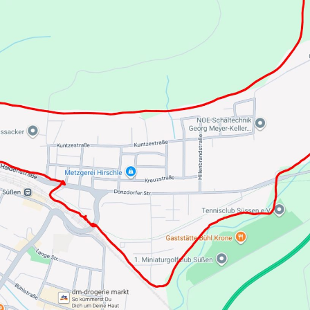
Straße
il 2015
aße
0