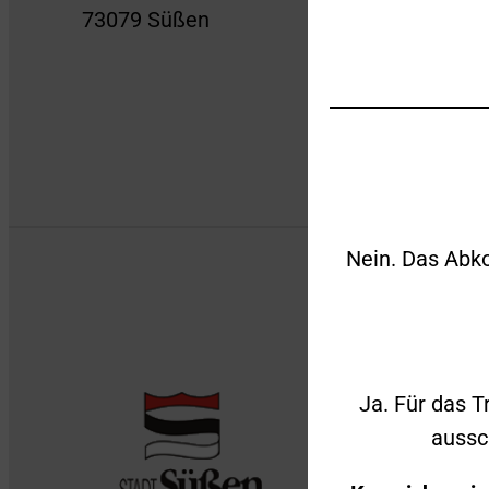
73079 Süßen
Nein. Das Abko
Ja. Für das T
aussc