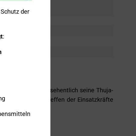
Schutz der
t
:
n
dorfer Straße versehentlich seine Thuja-
ng
fen; bis zum Eintreffen der Einsatzkräfte
bensmitteln