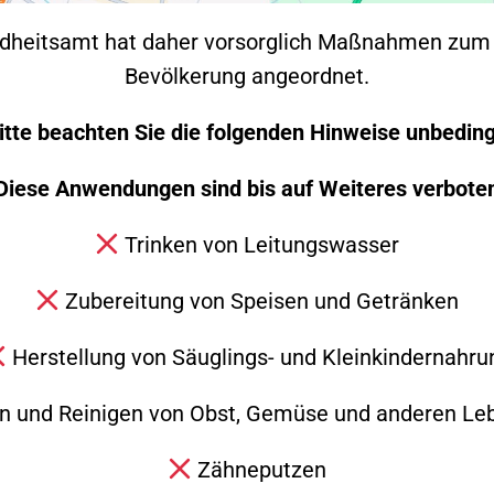
dheitsamt hat daher vorsorglich Maßnahmen zum 
Bevölkerung angeordnet.
itte beachten Sie die folgenden Hinweise unbeding
Diese Anwendungen sind bis auf Weiteres verbote
Trinken von Leitungswasser
Zubereitung von Speisen und Getränken
sbrenner entzündete ein Hausbesitzer in der Donz
Herstellung von Säuglings- und Kleinkindernahru
illige Feuerwehr Süßen musste nicht mehr eingrei
izeistreife den Brand gelöscht.
 und Reinigen von Obst, Gemüse und anderen Le
Zähneputzen