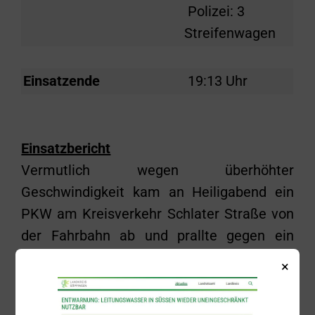
Polizei: 3
Streifenwagen
Einsatzende
19:13 Uhr
Einsatzbericht
Vermutlich wegen überhöhter
Geschwindigkeit kam an Heiligabend ein
PKW am Kreisverkehr Schlater Straße von
der Fahrbahn ab und prallte gegen ein
Verkehrsschild; das Fahrzeug kam
×
anschließend auf dem Grünstreifen zum
Stehen. Zur Befreiung des Fahrers wurden