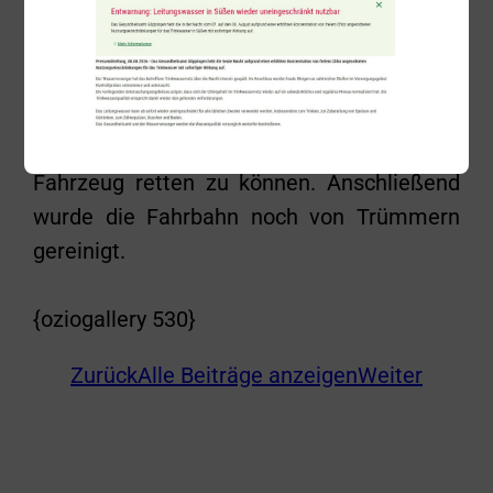
um 17:17 Uhr die Freiwilligen Feuerwehren
aus Süßen und Salach alarmiert. Mit
hydraulischem Rettungsgerät wurde das
Dach des Fahrzeugs abgetrennt um die
verunfallte Person schonend aus dem
Fahrzeug retten zu können. Anschließend
wurde die Fahrbahn noch von Trümmern
gereinigt.
{oziogallery 530}
Zurück
Alle Beiträge anzeigen
Weiter