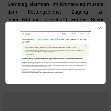
Samstag alarmiert. Im Kronenweg musste
dem Rettungsdienst Zugang zu
einer Wohnung verschafft werden. Bevor
die Einsatzkräfte die Wohnungstüre
×
öffneten, wurde durch eine Nachbarin ein
Schlüssel zugeführt, sodass der Zugang
zerstörungsfrei geschaffen werden konnte.
Zurück
Alle Beiträge anzeigen
Weiter