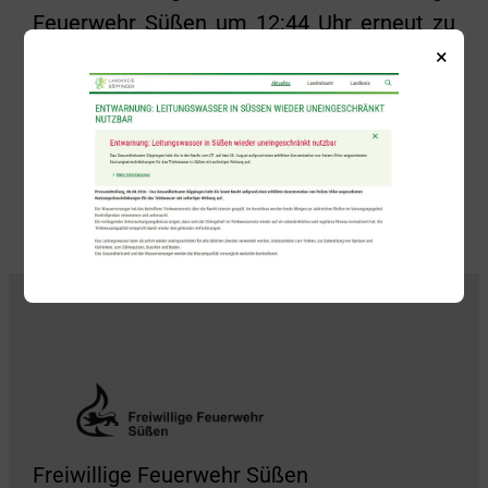
Feuerwehr Süßen um 12:44 Uhr erneut zu
×
einer Notfalltüröffnung in den Storchenweg
alarmiert.
Zurück
Alle Beiträge anzeigen
Weiter
Freiwillige Feuerwehr Süßen