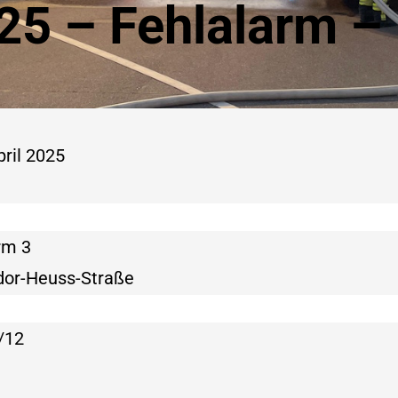
25 – Fehlalarm –
pril 2025
rm 3
dor-Heuss-Straße
/12