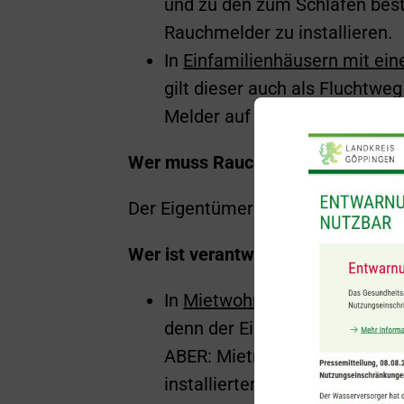
und zu den zum Schlafen best
Rauchmelder zu installieren.
In
Einfamilienhäusern mit ei
gilt dieser auch als Fluchtw
Melder auf jedem Stockwerk 
Wer muss Rauchmelder installier
Der Eigentümer (des selbstgenut
Wer ist verantwortlich für die Ra
In
Mietwohnungen
: der Miete
denn der Eigentümer übernim
ABER: Mietrechtlich ist stets 
installierten Melder betriebs