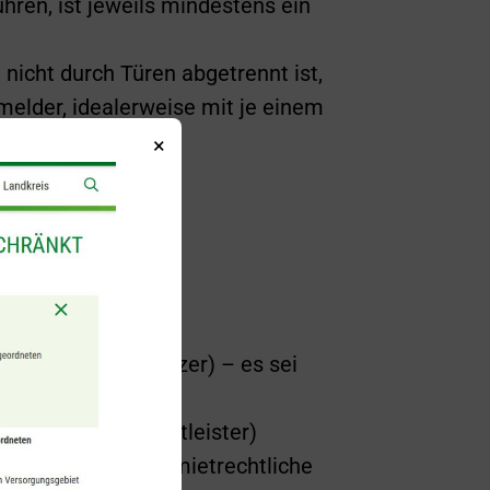
ren, ist jeweils mindestens ein
nicht durch Türen abgetrennt ist,
elder, idealerweise mit je einem
×
reitschaft?
nmittelbare Besitzer) – es sei
itte (externe Dienstleister)
übernehmen. Diese mietrechtliche