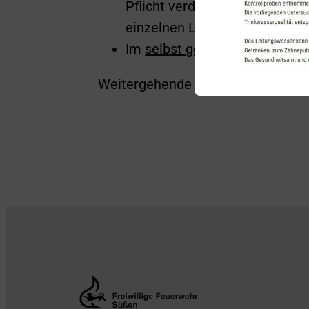
Pflicht verdrängt auch ander
einzelnen Landesbauordnung
Im
selbst genutzten Wohnra
Weitergehende Informationen:
htt