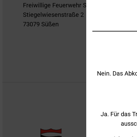
Freiwillige Feuerwehr Süßen
Stiegelwiesenstraße 2
73079 Süßen
Nein. Das Abko
Ja. Für das T
aussc