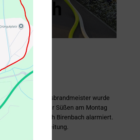
irenbach
tellvertretender Kreisbrandmeister wurde
iwilligen Feuerwehr Süßen am Montag
achstuhlbrand nach Birenbach alarmiert.
e örtliche Einsatzleitung.