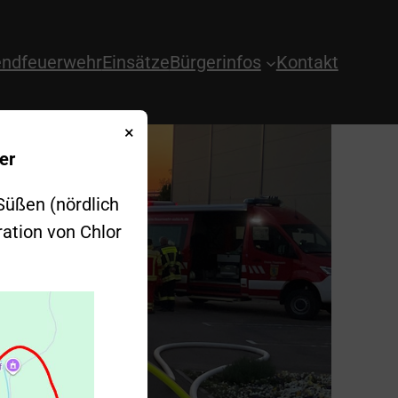
ndfeuerwehr
Einsätze
Bürgerinfos
Kontakt
×
er
Süßen (nördlich
ration von Chlor