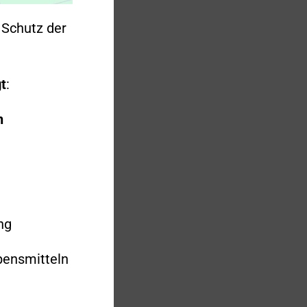
Schutz der
t
:
n
ng
bensmitteln