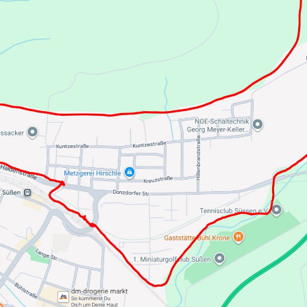
026 – Brand – B
Einsatzbericht
In seiner Funktion als s
7
der Kommandant der Fre
um 11:46 Uhr zu einem D
026
Vor Ort unterstützte er di