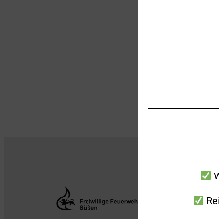
W
Rei