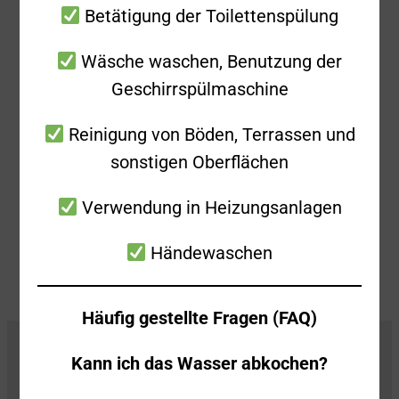
Betätigung der Toilettenspülung
Rücksprache mit dem zuständigen
Stadtjäger war keine weitere Tätigkeit
Wäsche waschen, Benutzung der
notwendig.
Geschirrspülmaschine
Reinigung von Böden, Terrassen und
sonstigen Oberflächen
Verwendung in Heizungsanlagen
Zurück
Alle Beiträge anzeigen
Weiter
Händewaschen
Häufig gestellte Fragen (FAQ)
Kann ich das Wasser abkochen?