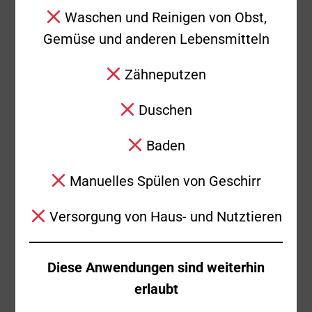
Kräfte in Bereitschaft
6
Waschen und Reinigen von Obst,
Gemüse und anderen Lebensmitteln
Einsatzende
22:10 Uhr
Zähneputzen
Einsatzbericht
Duschen
Baden
Anwohner meldeten der Leitstelle am
Sonntagabend einen Waschbären auf
Manuelles Spülen von Geschirr
einem Dach in der Hinteren Stelle. Da nicht
ausgeschlossenen werden konnte, dass
Versorgung von Haus- und Nutztieren
das Tier verletzt ist, wurde um 21:50 Uhr
die Freiwillige Feuerwehr Süßen alarmiert.
Diese Anwendungen sind weiterhin
erlaubt
Bei der Erkundung stellte sich heraus, dass
der Waschbär sich normal bewegte. Nach