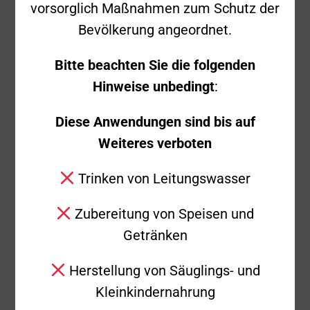
vorsorglich Maßnahmen zum Schutz der
Bevölkerung angeordnet.
Uhrzeit
21:50 Uhr
Bitte beachten Sie die folgenden
Einsatzstichwort
Auftrag DLK
Hinweise unbedingt
:
Diese Anwendungen sind bis auf
Einsatzort
Hintere Stelle
Weiteres verboten
Trinken von Leitungswasser
Ausgerückte
KdoW
Fahrzeuge
Zubereitung von Speisen und
Getränken
Ausgerückte
2
Herstellung von Säuglings- und
Einsatzkräfte
Kleinkindernahrung