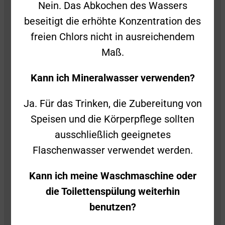
Nein. Das Abkochen des Wassers
beseitigt die erhöhte Konzentration des
freien Chlors nicht in ausreichendem
Freiwillige Feuerwehr Süßen
Maß.
Stiegelwiesenstraße 2
Kann ich Mineralwasser verwenden?
73079 Süßen
Ja. Für das Trinken, die Zubereitung von
Folge uns auch gerne auf Social Media!
Speisen und die Körperpflege sollten
ausschließlich geeignetes
Flaschenwasser verwendet werden.
Kann ich meine Waschmaschine oder
Kontakt
die Toilettenspülung weiterhin
benutzen?
Impressum