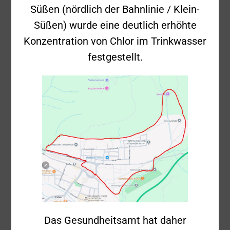
31.05.2026 –
Süßen (nördlich der Bahnlinie / Klein-
Süßen) wurde eine deutlich erhöhte
Erkundung –
Konzentration von Chlor im Trinkwasser
Hintere Stelle
festgestellt.
Einsatzdetails
Einsatznummer
2026-046
Datum
31.05.2026
Das Gesundheitsamt hat daher