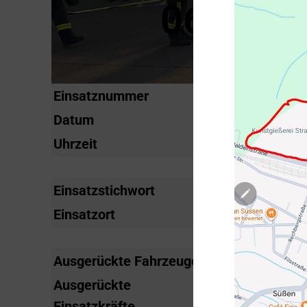
06.10.20
Einsatznummer
2017-51
Datum
Freitag, 6. Okt
Uhrzeit
16:30 Uhr
Einsatzstichwort
Ölspur Ö1
Einsatzort
B 10, Fahrtrich
Ausgerückte Fahrzeuge
KdoW, LF 16/20
Ausgerückte
13
Einsatzkräfte