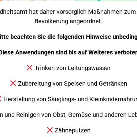
dheitsamt hat daher vorsorglich Maßnahmen zum 
Bevölkerung angeordnet.
itte beachten Sie die folgenden Hinweise unbeding
Diese Anwendungen sind bis auf Weiteres verbote
Trinken von Leitungswasser
Zubereitung von Speisen und Getränken
euerwehr Süßen am Freitagnachmittag auf die B 1
Herstellung von Säuglings- und Kleinkindernahru
sfahrt Süßen-Ost, musste die Fahrbahn vom Öl
r Kräfte an der Einsatzstelle sicherzustellen, 
 und Reinigen von Obst, Gemüse und anderen Le
ositionierte sich einige hundert Meter vor dem
Zähneputzen