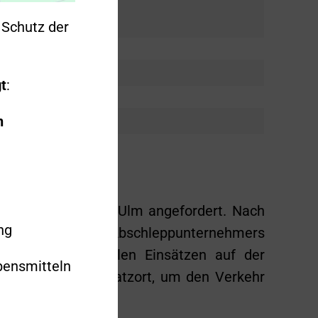
Schutz der
t
:
n
0 in Fahrtrichtung Ulm angefordert. Nach
ng
bindemittel des Abschleppunternehmers
rückte, wie bei allen Einsätzen auf der
bensmitteln
 eigentlichen Einsatzort, um den Verkehr