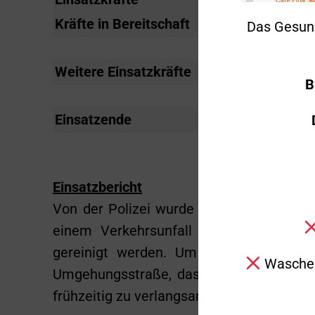
Kräfte in Bereitschaft
5
Das Gesun
Weitere Einsatzkräfte
Polizei
B
Einsatzende
17:22 Uhr
Einsatzbericht
Von der Polizei wurde die Freiwillige F
einem Verkehrsunfall kurz vor der Au
gereinigt werden. Um die Sicherheit de
Waschen
Umgehungsstraße, das LF 8 mit aus und p
frühzeitig zu verlangsamen.