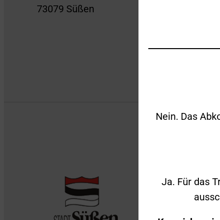
73079 Süßen
Nein. Das Abko
Ja. Für das T
aussc