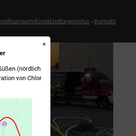
ndfeuerwehr
Einsätze
Bürgerinfos
Kontakt
×
er
Süßen (nördlich
ration von Chlor