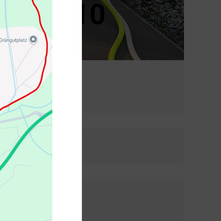
ng – B 10