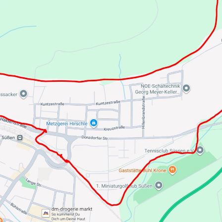
17 – Hilfeleistu
ober 2017
tung Ulm
, LF 8, GW-L