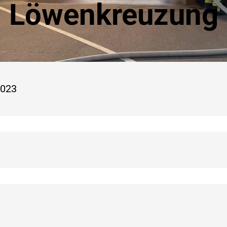
Löwenkreuzung
 2023
g