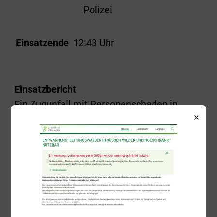
Polizei
Einsatzende
12:43 Uhr
Einsatzbericht
Ein Zugunfall mit Personenschaden in
×
Richtung Gingen führte am
Mittwochvormittag um 11:54 Uhr zur
Alarmierung der Freiwilligen Feuerwehr
Süßen. Nachdem sich herausstellte, dass
sich die Einsatzstelle auf Gingener
Gemarkung befindet, übernahmen die
örtlichen Einsatzkräfte die Abarbeitung des