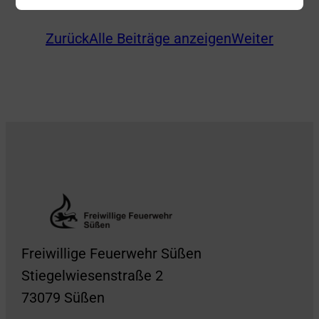
für die Bevölkerung.
Zurück
Alle Beiträge anzeigen
Weiter
Freiwillige Feuerwehr Süßen
Stiegelwiesenstraße 2
73079 Süßen