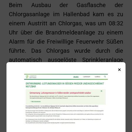
Beim Ausbau der Gasflasche der
Chlorgasanlage im Hallenbad kam es zu
einem Austritt an Chlorgas, was um 08:32
Uhr über die Brandmeldeanlage zu einem
Alarm für die Freiwillige Feuerwehr Süßen
führte. Das Chlorgas wurde durch die
automatisch ausgelöste Sprinkleranlage
aus dem Raum gespült. Die Einsatzkräfte
×
kontrollierten die Verschlüsse der Anlage
und setzten die Brandmeldeanlage
zurück. Aufgrund der geringen Menge an
ausgetretenem Chlor und den
funktionierenden Sicherheitssystemen
bestand zu keinem Zeitpunkt eine Gefahr