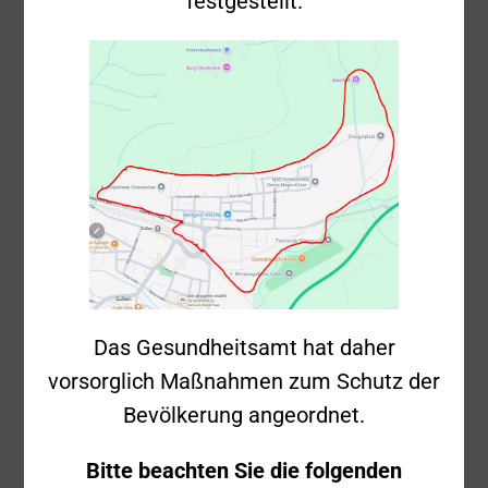
festgestellt.
19.06.2024 –
Fehlalarm –
Donzdorf
Einsatznummer
2024-48
Mittwoch, 19.
Datum
Juni 2024
Uhrzeit
23:22 Uhr
Das Gesundheitsamt hat daher
vorsorglich Maßnahmen zum Schutz der
Brandmeldealarm
Einsatzstichwort
Bevölkerung angeordnet.
3
Einsatzort
Schloss Donzdorf
Bitte beachten Sie die folgenden