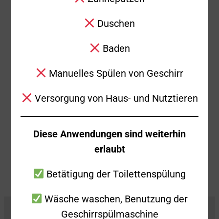
Gemeinsam mit der Freiwilligen Feuerwehr
Duschen
Donzdorf wurde die Drehleiter aus Süßen
am Mittwochabend um 23:55 Uhr zum
Baden
Donzdorfer Schloss alarmiert, wo die
Brandmeldeanlage ausgelöst hatte. Bei der
Manuelles Spülen von Geschirr
Erkundung konnte kein Grund dafür
Versorgung von Haus- und Nutztieren
festgestellt werden, sodass die Kräfte nach
kurzer Zeit wieder einrücken konnten.
Diese Anwendungen sind weiterhin
Zurück
Alle Beiträge anzeigen
Weiter
erlaubt
Betätigung der Toilettenspülung
Wäsche waschen, Benutzung der
Geschirrspülmaschine