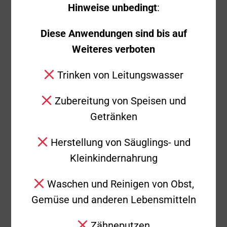
Hinweise unbedingt
:
KdoW, DLAK
Ausgerückte Fahrzeuge
Diese Anwendungen sind bis auf
23/12
Weiteres verboten
Ausgerückte
5
Einsatzkräfte
Trinken von Leitungswasser
Kräfte in Bereitschaft
9
Zubereitung von Speisen und
Getränken
Feuerwehr
Weitere Einsatzkräfte
Donzdorf: KdoW,
Herstellung von Säuglings- und
LF 20/16, HLF 10
Kleinkindernahrung
Waschen und Reinigen von Obst,
Einsatzende
23:52 Uhr
Gemüse und anderen Lebensmitteln
Einsatzbericht
Zähneputzen