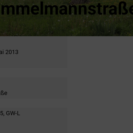
Immelmannstraß
ai 2013
aße
5, GW-L