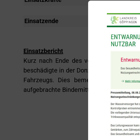
Einsatzende
16:37 Uhr
Einsatzbericht
Kurz nach Ende des vorherigen Einsatze
beschädigte in der Donzdorfer Straße auf 
Fahrzeugs. Dies bemerkte er allerdin
aufgebrachte Bindemittel wurde von der 