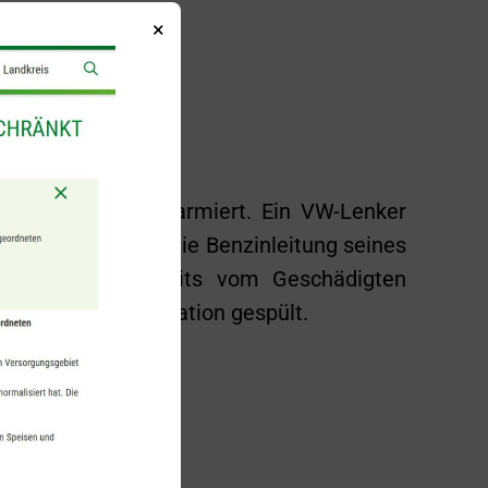
×
:25 Uhr erneut alarmiert. Ein VW-Lenker
egendes Blechteil die Benzinleitung seines
nstraße. Das bereits vom Geschädigten
t und die Kanalisation gespült.