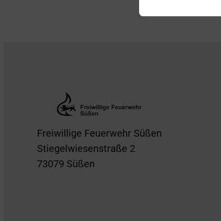
Freiwillige Feuerwehr Süßen
Stiegelwiesenstraße 2
73079 Süßen