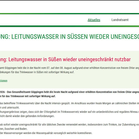
s wurde die Freiwillige Feuerwehr Süßen um 15
Höhe der Spindelfabrik durch ein auf der Straße li
gs erst in seiner Hofeinfahrt in der Immelman
Feuerwehr aufgenommen. Die Straße wurde gereinig
Zurück
Alle Beiträge anzeigen
Weiter