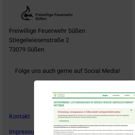
Freiwillige Feuerwehr Süßen
Stiegelwiesenstraße 2
73079 Süßen
Folge uns auch gerne auf Social Media!
Kontakt
Impressum